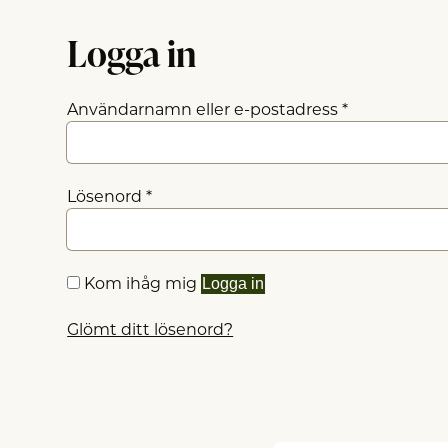
Logga in
Obligatorisk
Användarnamn eller e-postadress
*
Obligatoriskt
Lösenord
*
Kom ihåg mig
Logga in
Glömt ditt lösenord?