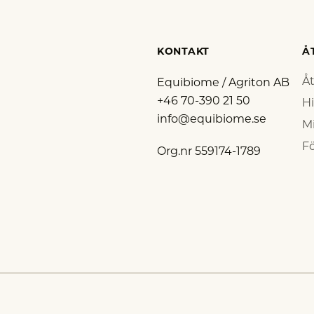
KONTAKT
Å
Åt
Equibiome / Agriton AB
+46 70-390 21 50
Hi
info@equibiome.se
Mi
Fö
Org.nr 559174-1789