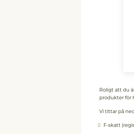
Roligt att du ä
produkter för h
Vi tittar på n
F-skatt (regi